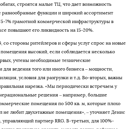
лобатах, строятся малые ТЦ, что дает возможность
е разнообразные функции и широкий ассортимент
А 5-7% грамотной коммерческой инфраструктуры в
се повышают его ликвидность на 15-20%.
, со стороны ритейлеров и сферы услуг спрос на новые
помещения высокий, если соблюдается несколько
ервых, учтены необходимые технические
 для ведения того или иного бизнеса – мощности,
иляция, условия для разгрузки и т.д. Во-вторых, важны
правильная нарезка. «Мы периодически встречаем у
нерациональные решения – например, большие
оммерческие помещения по 500 кв. м, которые плохо
йл не любит двухэтажные помещения», – уточняет Денис
, управляющий партнер RRG. В-третьих, для 100%-