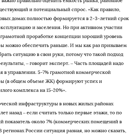
 важно правильно оценить емкость рынка, районное
ществующий и потенциальный спрос. «Как правило,
овых домах полностью формируется в 2-3-летний срок
эксплуатацию и заселения. Но при активном участии
 грамотной проработке концепции хороший уровень
ы можно обеспечить раньше. И мы как раз призываем
рать ситуацию в свои руки, потому что такой подход
езультаты, – говорит эксперт. – Часть площадей надо
бя в управлении. 5-7% грамотной коммерческой
ы (в общем объеме ЖК) формируют успех и
илого комплекса на 15-20%».
ческой инфраструктуры в новых жилых районах
 лет назад – если считать только первые этажи, то по
й показатель около 7% (коммерческих помещений в
В регионах России ситуация разная, но можно сказать,