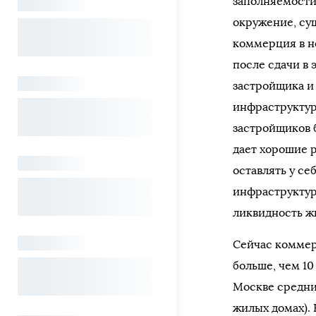
заполняемости
окружение, су
коммерция в н
после сдачи в 
застройщика и
инфраструктур
застройщиков б
дает хорошие р
оставлять у се
инфраструктур
ликвидность ж
Сейчас коммер
больше, чем 10
Москве средни
жилых домах). 