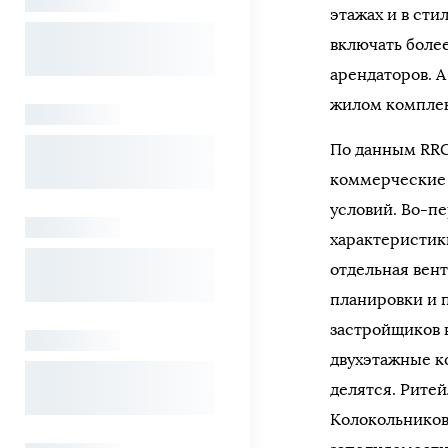
этажах и в сти
включать боле
арендаторов. 
жилом комплек
По данным RRG
коммерческие 
условий. Во-п
характеристики
отдельная вент
планировки и 
застройщиков 
двухэтажные к
делятся. Рите
Колокольников